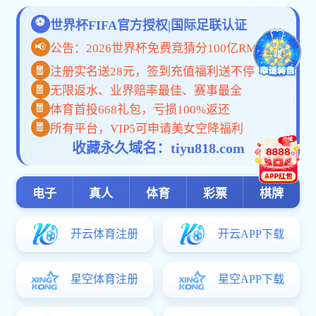
鲁抗医药获
杨亦龙到香
营收再创新
公司功能 
攀发展高峰